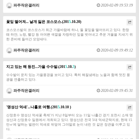
파주작은갤러리
2020-02-09 19:53:19
꽃잎 떨어져... 날개 잃은 코스모스.(201
5
.10.20)
​​​​코스모스밭의 코스모스가 최근 가을바람에 하나, 둘 꽃잎을 떨어뜨리고 있다. 한창
때 하얀, 노랑, 빨강 등 어여쁜 색깔을 자랑하던 잎을 벗어내고 추운 겨울을 지새기 위
한 준비에 들어간 모양새다.
파주작은갤러리
2020-02-09 19:49:12
지고 있는 해 등진...가을 수수밭.(201
5
.10.
5
)
​​수수밭이 운치 있는 가을풍경을 보이고 있다. 특히 해질녘에는 노을과 함께 멋진 풍
광을 연출하고 있다.
파주작은갤러리
2020-02-09 19:45:31
'명성산 억새'...나홀로 여행.(201
5
.10.10 )
​​​​​​​​산정호수 명성산 억새꽃 축제'가 지난 8일부터 오는 11일 나흘간 경기 포천시 소재 명
성산과 산정호수 일원에서 개최되고 있다. 명성산은 전국 5대 억새군락지로, 현재 15
만㎡에 달하는 벌판이 억새로 뒤덮여 그야말로 눈이 내린 것 같은 장관을 이루고 있
다.