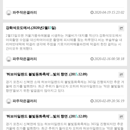
파주작은갤러리
2020-04-19 15:23:02
강화석모도에서.(2020년2월1
5
일)
​​​​2월15일오랜 겨울가뭄속에봄을 시샘하는 겨울비가 대지를 적신다.강화석모도에서
야외촬영 수업을 대신하며아쉬운 촬영에 피사체를 찾는 하루였다.비는 부슬부슬 내
리며빈대떡에 막걸리 생각에 주점을 기웃거리며해물파전에 막걸리 한잔 걸치는 시
간이모두 웃게했다.
파주작은갤러리
2020-02-16 00:58:18
'허브아일랜드 불빛동화축제'...빛의 향연 .(201
5
.12.09)
​​​​​경기 포천시 신북면 소재 허브아일랜드의 불빛동화축제는 365일 진행되지만 추운 겨
울에 진가를 발휘한다. 최근 추위가 돌아오자 오히려 허브아일랜드는 '작은 불빛들의
향연'을보기 위한 발걸음이 많아지고 있다.
파주작은갤러리
2020-02-09 20:56:19
'허브아일랜드 불빛동화축제'...빛의 향연 .(201
5
.12.09)
​​​​​경기 포천시 신북면에 있는 허브아일랜드의 불빛동화축제는 365일 진행되지만 추운
겨울에 진가를 발휘한다. 최근 추위가 돌아오자 오히려 허브아일랜드는 '작은 불빛들