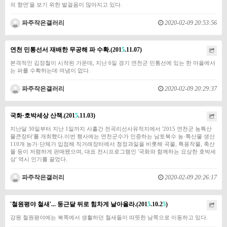
의 향연'을 보기 위한 발걸음이 많아지고 있다.
파주작은갤러리
2020-02-09 20:53:56
연천 민통선서 재배한 무공해 파 수확.(201
5
.11.07)
​​​본격적인 김장철이 시작된 가운데, 지난 6일 경기 연천군 민통선에 있는 한 마을에서
는 파를 수확하는데 여념이 없다.
파주작은갤러리
2020-02-09 20:29:37
국화·호박세상 산책.(201
5
.11.03)
​​​지난달 30일부터 지난 1일까지 사흘간 전곡리선사유적지에서 '2015 연천군 농특산
물큰장터'를 개최했다.이번 행사에는 연천군수가 인증하는 남토북수 농·특산물 생산
110개 농가·단체가 입점해 직거래장터에서 청정과일을 비롯해 곡물, 특용작물, 축산
물 등이 저렴하게 판매됐으며, 대표 전시프로그램인 '국화와 함께하는 요상한 호박세
상' 역시 인기를 끌었다.
파주작은갤러리
2020-02-09 20:26:17
'철원평야 철새'... 둥근달 뒤로 힘차게 날아올라.(201
5
.10.2
5
)
​강원 철원평야에는 북쪽에서 생활하던 철새들이 따뜻한 남쪽으로 이동하고 있다.