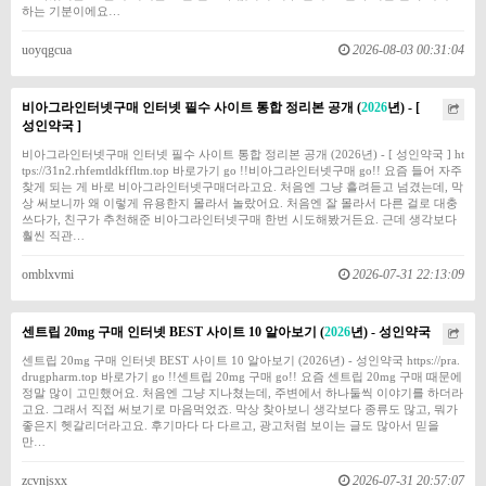
하는 기분이에요…
uoyqgcua
2026-08-03 00:31:04
비아그라인터넷구매 인터넷 필수 사이트 통합 정리본 공개 (
2026
년) - [
성인약국 ]
비아그라인터넷구매 인터넷 필수 사이트 통합 정리본 공개 (2026년) - [ 성인약국 ] ht
tps://31n2.rhfemtldkffltm.top 바로가기 go !!비아그라인터넷구매 go!! 요즘 들어 자주
찾게 되는 게 바로 비아그라인터넷구매더라고요. 처음엔 그냥 흘려듣고 넘겼는데, 막
상 써보니까 왜 이렇게 유용한지 몰라서 놀랐어요. 처음엔 잘 몰라서 다른 걸로 대충
쓰다가, 친구가 추천해준 비아그라인터넷구매 한번 시도해봤거든요. 근데 생각보다
훨씬 직관…
omblxvmi
2026-07-31 22:13:09
센트립 20mg 구매 인터넷 BEST 사이트 10 알아보기 (
2026
년) - 성인약국
센트립 20mg 구매 인터넷 BEST 사이트 10 알아보기 (2026년) - 성인약국 https://pra.
drugpharm.top 바로가기 go !!센트립 20mg 구매 go!! 요즘 센트립 20mg 구매 때문에
정말 많이 고민했어요. 처음엔 그냥 지나쳤는데, 주변에서 하나둘씩 이야기를 하더라
고요. 그래서 직접 써보기로 마음먹었죠. 막상 찾아보니 생각보다 종류도 많고, 뭐가
좋은지 헷갈리더라고요. 후기마다 다 다르고, 광고처럼 보이는 글도 많아서 믿을
만…
zcvnjsxx
2026-07-31 20:57:07