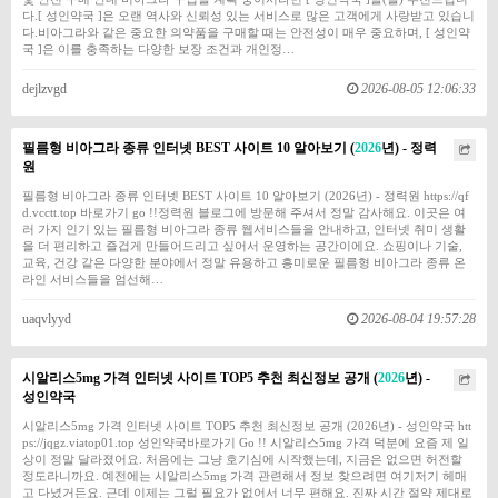
다.[ 성인약국 ]은 오랜 역사와 신뢰성 있는 서비스로 많은 고객에게 사랑받고 있습니
다.비아그라와 같은 중요한 의약품을 구매할 때는 안전성이 매우 중요하며, [ 성인약
국 ]은 이를 충족하는 다양한 보장 조건과 개인정…
dejlzvgd
2026-08-05 12:06:33
필름형 비아그라 종류 인터넷 BEST 사이트 10 알아보기 (
2026
년) - 정력
원
필름형 비아그라 종류 인터넷 BEST 사이트 10 알아보기 (2026년) - 정력원 https://qf
d.vcctt.top 바로가기 go !!정력원 블로그에 방문해 주셔서 정말 감사해요. 이곳은 여
러 가지 인기 있는 필름형 비아그라 종류 웹서비스들을 안내하고, 인터넷 취미 생활
을 더 편리하고 즐겁게 만들어드리고 싶어서 운영하는 공간이에요. 쇼핑이나 기술,
교육, 건강 같은 다양한 분야에서 정말 유용하고 흥미로운 필름형 비아그라 종류 온
라인 서비스들을 엄선해…
uaqvlyyd
2026-08-04 19:57:28
시알리스5mg 가격 인터넷 사이트 TOP5 추천 최신정보 공개 (
2026
년) -
성인약국
시알리스5mg 가격 인터넷 사이트 TOP5 추천 최신정보 공개 (2026년) - 성인약국 htt
ps://jqgz.viatop01.top 성인약국바로가기 Go !! 시알리스5mg 가격 덕분에 요즘 제 일
상이 정말 달라졌어요. 처음에는 그냥 호기심에 시작했는데, 지금은 없으면 허전할
정도라니까요. 예전에는 시알리스5mg 가격 관련해서 정보 찾으려면 여기저기 헤매
고 다녔거든요. 근데 이제는 그럴 필요가 없어서 너무 편해요. 진짜 시간 절약 제대로