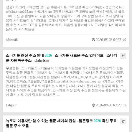
정품카마그라 구매방법 모바일 추천사이트 TOP 정보 확인 (2026년) - 성인약국 http
s://x2n.vitop365.top 바로가기 go !!정품카마그라 구매방법 go!! 안녕하세요, 제 블로
그에 오신 걸 환영해요. 요즘 모바일로 정품카마그라 구매방법 즐기다 보니 정말 유
용한 사이트들이 많더라고요. 그래서 제가 직접 써보고 좋았던 정품카마그라 구매방
법 추천 사이트 TOP을 공유해보려 해요. 처음엔 정품카마그라 구매방법 찾느라 헤맸
는데, 이 사이트들은 …
ofczexih
2026-08-08 04:38:40
소나기툰 최신 주소 안내
2026
- 소나기툰 새로운 주소 업데이트 - 소나기
툰 차단복구주소 - thskrlxns
무료웹툰 | 소나기툰소나기툰은 네이버웹툰 다음웹툰 카카오웹툰 레진코믹스 짬툰
투믹스 탑툰 만화책 미리보기 및 다시보기를 제공합니다소나기툰,툰코,네이버웹툰,
다음웹툰,카카오웹툰,레진웹툰,웹툰미리보기,유료만화,무료만화,망가,만화미리보
기,레진코믹스,무료웹툰,유료웹툰https://thskrlxns.webtoonall.top 소나기툰소나기툰
은 다양한 웹툰을 무료로 제공하는 사이트입니다. 소나기툰에 대한 설명과 특징, 소
나기툰 사이트 주소를 제공하며, 소나기툰 최신 접속 주소를 찾으시는 분들에게 하단
에 최신 바로 가기 링크와 소나기툰 …
hshjrclr
2026-08-08 03:20:32
뉴토끼 이용자만 알 수 있는 웹툰 세계의 진실 - 웹툰링크
2026
최신 무료
웹툰 주소 모음