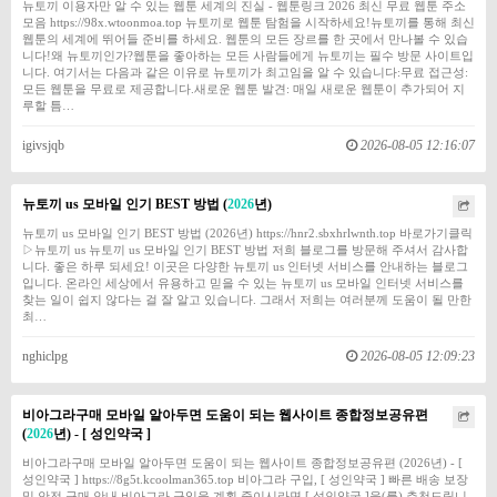
뉴토끼 이용자만 알 수 있는 웹툰 세계의 진실 - 웹툰링크 2026 최신 무료 웹툰 주소
모음 https://98x.wtoonmoa.top 뉴토끼로 웹툰 탐험을 시작하세요!뉴토끼를 통해 최신
웹툰의 세계에 뛰어들 준비를 하세요. 웹툰의 모든 장르를 한 곳에서 만나볼 수 있습
니다!왜 뉴토끼인가?웹툰을 좋아하는 모든 사람들에게 뉴토끼는 필수 방문 사이트입
니다. 여기서는 다음과 같은 이유로 뉴토끼가 최고임을 알 수 있습니다:무료 접근성:
모든 웹툰을 무료로 제공합니다.새로운 웹툰 발견: 매일 새로운 웹툰이 추가되어 지
루할 틈…
igivsjqb
2026-08-05 12:16:07
뉴토끼 us 모바일 인기 BEST 방법 (
2026
년)
뉴토끼 us 모바일 인기 BEST 방법 (2026년) https://hnr2.sbxhrlwnth.top 바로가기클릭
▷뉴토끼 us 뉴토끼 us 모바일 인기 BEST 방법 저희 블로그를 방문해 주셔서 감사합
니다. 좋은 하루 되세요! 이곳은 다양한 뉴토끼 us 인터넷 서비스를 안내하는 블로그
입니다. 온라인 세상에서 유용하고 믿을 수 있는 뉴토끼 us 모바일 인터넷 서비스를
찾는 일이 쉽지 않다는 걸 잘 알고 있습니다. 그래서 저희는 여러분께 도움이 될 만한
최…
nghiclpg
2026-08-05 12:09:23
비아그라구매 모바일 알아두면 도움이 되는 웹사이트 종합정보공유편
(
2026
년) - [ 성인약국 ]
비아그라구매 모바일 알아두면 도움이 되는 웹사이트 종합정보공유편 (2026년) - [
성인약국 ] https://8g5t.kcoolman365.top 비아그라 구입, [ 성인약국 ] 빠른 배송 보장
및 안전 구매 안내 비아그라 구입을 계획 중이시라면 [ 성인약국 ]을(를) 추천드립니