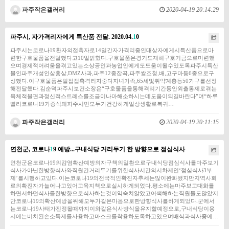
파주작은갤러리
2020-04-19 20:14:29
파주시, 자가격리자에게 특산품 전달. 2020.04.
1
0
파주시는코로나19환자의접촉자로14일간자가격리중인대상자에게시특산품으로마
련한구호물품을전달했다고10일밝혔다.구호물품은경기도재해구호기금으로마련했
으며경제적어려움을겪고있는소상공인과농업인에게도도움이될수있도록파주시특산
물인파주개성인삼홍삼,DMZ사과,파주12종잡곡,파주쌀조청,배,고구마등6종으로구
성했다.이구호물품은밀접접촉격리자중다자녀가족,65세및취약계층등50가구를선정
해전달했다.김순덕파주시보건소장은“구호물품을통해격리기간동안외출통제로겪는
육체적불편과정신적스트레스를조금이나마해소하시는데도움이되길바란다”며“하루
빨리코로나19가종식돼파주시민모두가건강하게일상생활로복귀…
파주작은갤러리
2020-04-19 20:11:15
연천군, 코로나
1
9 예방...구내식당 거리두기 한 방향으로 점심식사
연천군은코로나19의감염확산예방의자구책의일환으로구내식당점심식사를마주보기
식사가아닌한방향식사와직원간거리두기를위한식사시간의시차제인‘점심식사3부
제’를시행하고있다.이는코로나19의전국적인확진자추세는많이완화됐지만지역사회
로의확진자가늘어나고있어고육지책으로실시하게되었다.평소에는마주보고대화를
하면서하던식사를한방향으로식사하는것이익숙치않았고어색해하는직원들도많았지
만코로나19의확산예방을위해모두가같은마음으로한방향식사를하게되었다.군에서
는코로나19사태가진정될때까지이와같은식사방식을유지할예정으로,구내식당이용
시에는비치된손소독제를사용하고마스크를착용하도록하고있으며배식과식사중에…