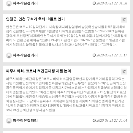
파주작은갤러리
2020-03-21 22:34:38
연천군, 연천 구석기 축제
1
0월로 연기
연천군은코로나19심각단계가지속됨에따라감염병예방및확산방지를위해5월개최예
정이었던연천구석기축제를10월로연기하기로결정했다고밝혔다.'2020-2021문화관
광축제'로선정된'제28회연천구석기축제'는10월9일부터10월11일까지3일간개최될계
획이다.연천군관계자는"코로나19사태가진정되면2020-2023연천방문의해선포와함
께지역경제의활력을위해축제를보다세심하고내실있게준비하겠다."고전했다.
파주작은갤러리
2020-03-21 22:33:17
파주시의회, 코로나
1
9 긴급재정 지원 논의
파주시의회손배찬의장은"코로나바이러스감염증확산과장기화로어려움을겪고있는
시민의생활안정과지역경제활성화를위해긴급자금투입이필요하다"며"긴급하게소상
공인등취약계층에게직접적자금지원과시간이소요되는간접적지원을분리병행하여경
제지원을할필요가있다"며강조했다.파주시의회는지난20일코로나19상황장기화로생
계에위협을받게된취약계층및소상공인등긴급재난생계형자금지원을위한긴급의원총
회를실시했다.이날회의는파주시의회손배찬의장을비롯해시의원전원이참석한가운
데,안전총괄과장의현재코로나19현황및대응상황보고를시작으로기획경제국장의코
로나19긴급재난생계형자금지원을…
파주작은갤러리
2020-03-21 22:20:04