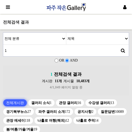
전체검색 결과
OR
AND
1
전체검색 결과
게시판
11개
게시물
10,483개
4/1,049 페이지 열람 중
전체게시판
갤러리 소식
1
관장 갤러리
16
수강생 갤러리
13
경기북부뉴스
27
파주 갤러리 소개
172
공지사항
2
질문답변
10089
관장 에세이
118
나홀로 여행(해외)
12
나홀로 추억
14
봄/여름/가을/겨울
19