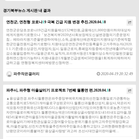
경기북부뉴스 게시판 내 결과
연천군, 연천형 코로나
1
9 극복 긴급 지원 변경 추진.2020.04.
1
8
연천군은당초코로나19긴급지원을재산152백만원,금융재산1,000만원이하의대상자
에게지원하기로했으나「보건복지부2020년사회보장제도신설변경협의기준운영지
침」에따라지원기준을변경하여재산,소득,금융재산에관계없이지원대상기준에적합
한군민을전원지급하기로했다.지원대상은연천군에주민등록을두고거주하는자(2020.
1.1.기준)중소상공인,자영업자,임시.일용근로자,휴폐업자등중에서전년매출10%이상
감소됨을입증하거나일용근로자,실직자,프리랜서등은1개월이상소득이단절된것을입
증하면신청이가능하다.지원내용은1개월분긴급생계비50만원을1회계좌이체하여지
급하고읍·면행정복지센터에방문신청하면…
파주작은갤러리
2020-04-19 20:32:49
파주시, 파주형 마을살리기 프로젝트 7번째 월롱면 편.2020.04.
1
8
▲용상골전경.파주시월롱면은파주중앙부에위치해경의선전철과통일로가관통하는
교통요충지로5개리21개마을로구성된곳이다.월롱산과월롱산성지,용상사,덕은리지
석묘등자연문화유산과함께LG디스플레이산업단지가있으며전통적으로농촌기반의
자연마을로이뤄져있다.월롱면에는덕은1리에용상골사랑방과도내1리내도감마을,영
태5리꽃부리큰마을등3개의마을공동체가활발하게활동중이다.월롱면은주민들스스
로마을살리기에대한관심을갖고참여할수있는분위기를조성하고자주민역량강화교
육,마을컨설팅,선진지견학등을추진하며주민들과소통하고있다.고려현종때현종이피
난왔던곳이라이름붙여진‘용상골사랑방’과고려·조선시대안골이란마을에…