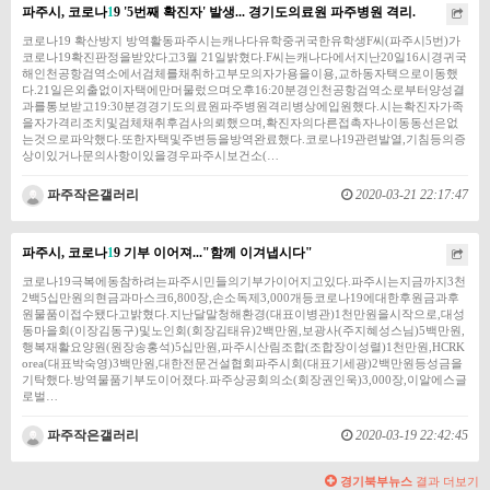
파주시, 코로나
1
9 '5번째 확진자' 발생... 경기도의료원 파주병원 격리.
코로나19 확산방지 방역활동파주시는캐나다유학중귀국한유학생F씨(파주시5번)가
코로나19확진판정을받았다고3월 21일밝혔다.F씨는캐나다에서지난20일16시경귀국
해인천공항검역소에서검체를채취하고부모의자가용을이용,교하동자택으로이동했
다.21일은외출없이자택에만머물렀으며오후16:20분경인천공항검역소로부터양성결
과를통보받고19:30분경경기도의료원파주병원격리병상에입원했다.시는확진자가족
을자가격리조치및검체채취후검사의뢰했으며,확진자의다른접촉자나이동동선은없
는것으로파악했다.또한자택및주변등을방역완료했다.코로나19관련발열,기침등의증
상이있거나문의사항이있을경우파주시보건소(…
파주작은갤러리
2020-03-21 22:17:47
파주시, 코로나
1
9 기부 이어져..."함께 이겨냅시다"
​​코로나19극복에동참하려는파주시민들의기부가이어지고있다.파주시는지금까지3천
2백5십만원의현금과마스크6,800장,손소독제3,000개등코로나19에대한후원금과후
원물품이접수됐다고밝혔다.지난달말청해환경(대표이병관)1천만원을시작으로,대성
동마을회(이장김동구)및노인회(회장김태유)2백만원,보광사(주지혜성스님)5백만원,
행복재활요양원(원장송홍석)5십만원,파주시산림조합(조합장이성렬)1천만원,HCRK
orea(대표박숙영)3백만원,대한전문건설협회파주시회(대표기세광)2백만원등성금을
기탁했다.​방역물품기부도이어졌다.파주상공회의소(회장권인욱)3,000장,이알에스글
로벌…
파주작은갤러리
2020-03-19 22:42:45
경기북부뉴스
결과 더보기