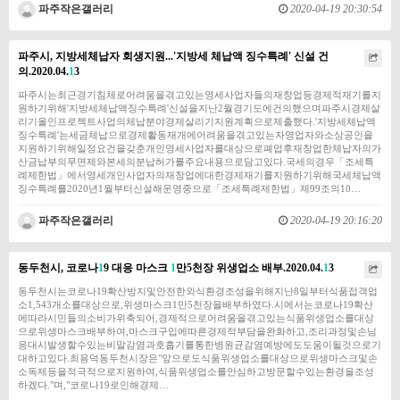
파주작은갤러리
2020-04-19 20:30:54
파주시, 지방세체납자 회생지원...'지방세 체납액 징수특례' 신설 건
의.2020.04.
1
3
파주시는최근경기침체로어려움을겪고있는영세사업자들의재창업등경제적재기를지
원하기위해'지방세체납액징수특례'신설을지난2월경기도에건의했으며파주시경제살
리기올인프로젝트사업의체납분야경제살리기지원계획으로제출했다.'지방세체납액
징수특례'는세금체납으로경제활동재개에어려움을겪고있는자영업자와소상공인을
지원하기위해일정요건을갖춘개인영세사업자를대상으로폐업후재창업한체납자의가
산금납부의무면제와본세의분납허가를주요내용으로담고있다.국세의경우「조세특
례제한법」에서영세개인사업자의재창업에대한경제재기를지원하기위해국세체납액
징수특례를2020년1월부터신설해운영중으로「조세특례제한법」제99조의10…
파주작은갤러리
2020-04-19 20:16:20
동두천시, 코로나
1
9 대응 마스크
1
만5천장 위생업소 배부.2020.04.
1
3
동두천시는코로나19확산방지및안전한외식환경조성을위해지난8일부터식품접객업
소1,543개소를대상으로,위생마스크1만5천장을배부하였다.시에서는코로나19확산
에따라시민들의소비가위축되어,경제적으로어려움을겪고있는식품위생업소를대상
으로위생마스크배부하여,마스크구입에따른경제적부담을완화하고,조리과정및손님
응대시발생할수있는비말감염과호흡기를통한병원균감염예방에도도움이될것으로기
대하고있다.최용덕동두천시장은"앞으로도식품위생업소를대상으로위생마스크및손
소독제등을적극적으로지원하여,식품위생업소를안심하고방문할수있는환경을조성
하겠다."며,"코로나19로인해경제…