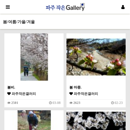
봄/여름/가을/겨울
봄비.
봄 마중.
파주작은갤러리
파주작은갤러리
2501
03-08
2623
02-23