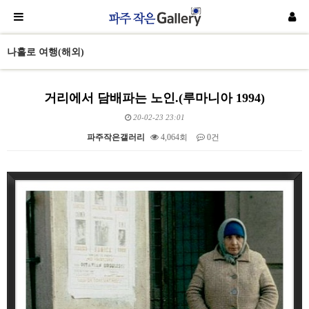
나홀로 여행(해외)
거리에서 담배파는 노인.(루마니아 1994)
20-02-23 23:01
파주작은갤러리
4,064회
0건
본문