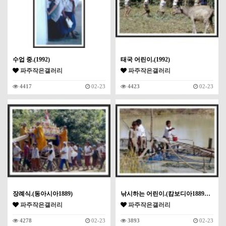
수업 중.(1992)
태국 어린이.(1992)
파주작은갤러리
파주작은갤러리
4417
02-23
4423
02-23
장례식.(동아시아1889)
낚시하는 어린이.(캄보디아1889…
파주작은갤러리
파주작은갤러리
4278
02-23
3893
02-23