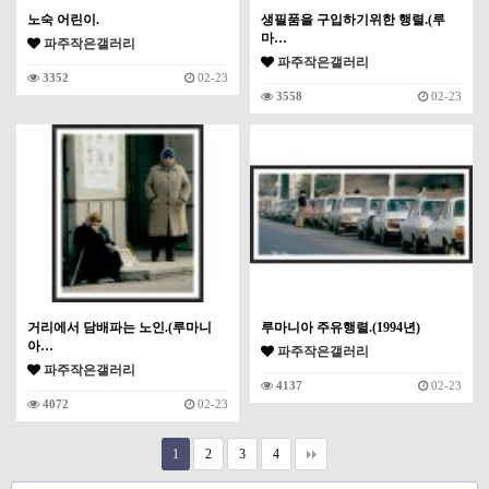
노숙 어린이.
생필품을 구입하기위한 행렬.(루
마…
파주작은갤러리
파주작은갤러리
3352
02-23
3558
02-23
거리에서 담배파는 노인.(루마니
루마니아 주유행렬.(1994년)
아…
파주작은갤러리
파주작은갤러리
4137
02-23
4072
02-23
1
2
3
4