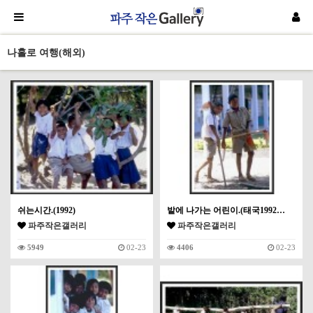
나홀로 여행(해외)
쉬는시간.(1992)
밭에 나가는 어린이.(태국1992…
파주작은갤러리
파주작은갤러리
5949
02-23
4406
02-23