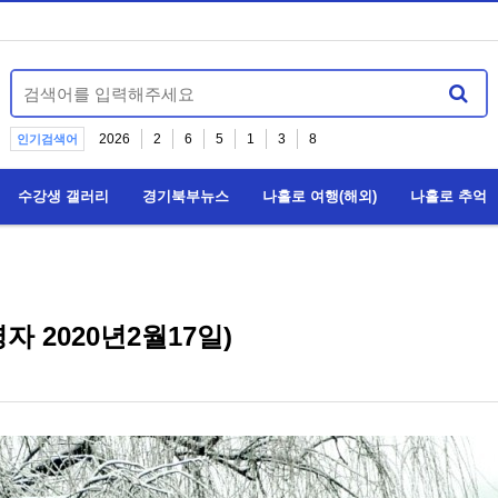
2026
2
6
5
1
3
8
인기검색어
수강생 갤러리
경기북부뉴스
나홀로 여행(해외)
나홀로 추억
자 2020년2월17일)