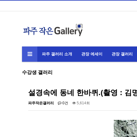
파주 갤러리 소개
관장 에세이
관장 갤러리
수강생 갤러리
설경속에 동네 한바퀴.(촬영 : 김명
파주작은갤러리
0건
5,614회