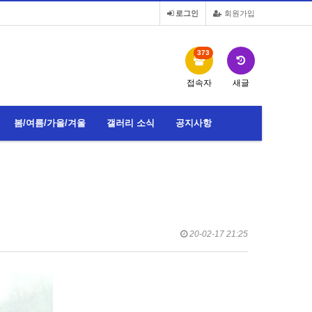
로그인
회원가입
373
접속자
새글
봄/여름/가을/겨울
갤러리 소식
공지사항
20-02-17 21:25