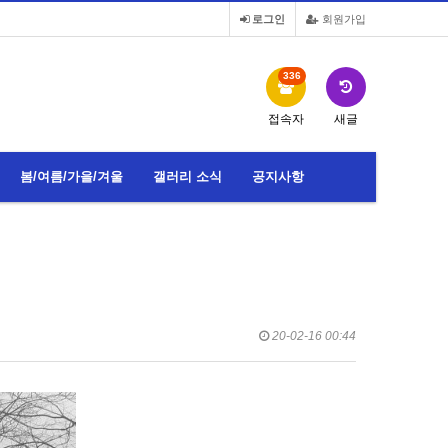
로그인
회원가입
336
접속자
새글
봄/여름/가을/겨울
갤러리 소식
공지사항
20-02-16 00:44