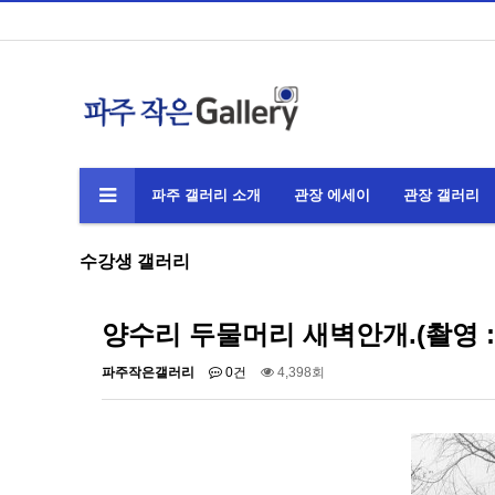
파주 갤러리 소개
관장 에세이
관장 갤러리
수강생 갤러리
양수리 두물머리 새벽안개.(촬영 : 
파주작은갤러리
0건
4,398회