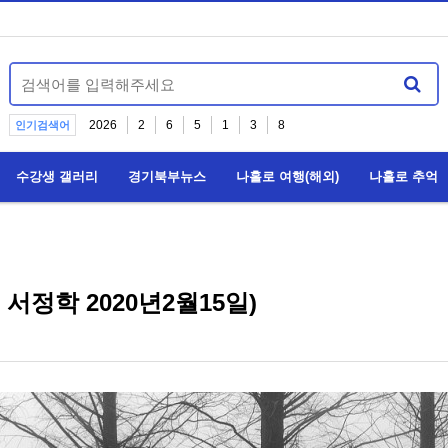
2026
2
6
5
1
3
8
인기검색어
수강생 갤러리
경기북부뉴스
나홀로 여행(해외)
나홀로 추억
서정학 2020년2월15일)