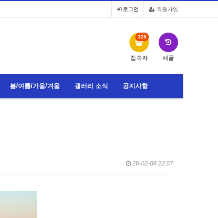
로그인
회원가입
328
접속자
새글
봄/여름/가을/겨울
갤러리 소식
공지사항
20-02-08 22:07