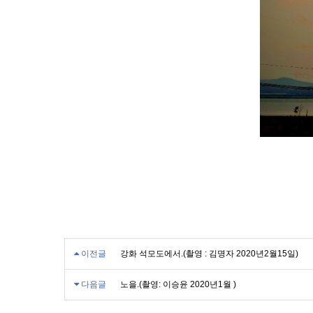
이전글
강화 석모도에서.(촬영 : 김명자 2020년2월15일)
다음글
노을.(촬영: 이승윤 2020년1월 )