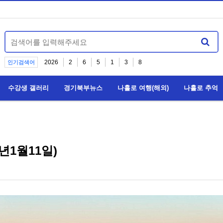
2026
2
6
5
1
3
8
인기검색어
수강생 갤러리
경기북부뉴스
나홀로 여행(해외)
나홀로 추억
년1월11일)