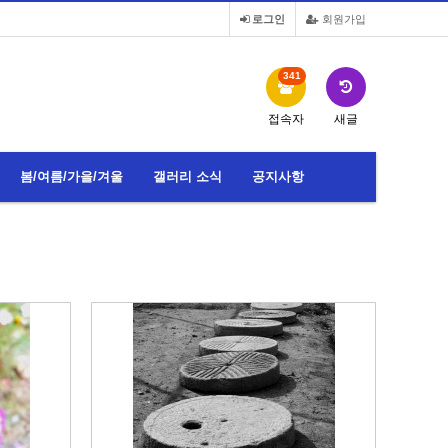
로그인
회원가입
341
접속자
새글
봄/여름/가을/겨울
갤러리 소식
공지사항