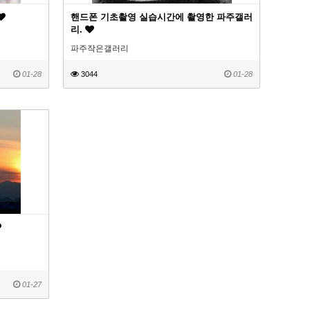
핸드폰 기초촬영 실습시간에 촬영한 파주갤러
리.
파주작은갤러리
01-28
3044
01-28
01-27