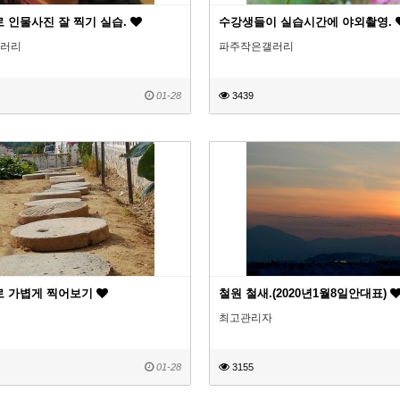
 인물사진 잘 찍기 실습.
수강생들이 실습시간에 야외촬영.
러리
파주작은갤러리
01-28
3439
 가볍게 찍어보기
철원 철새.(2020년1월8일안대표)
최고관리자
01-28
3155