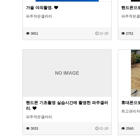
가을 야외촬영.
핸드폰으로
파주작은갤러리
파주작은갤
3651
01-28
2751
NO IMAGE
핸드폰 기초촬영 실습시간에 촬영한 파주갤러
휴대폰으로
리.
최고관리자
파주작은갤러리
3033
01-28
2560