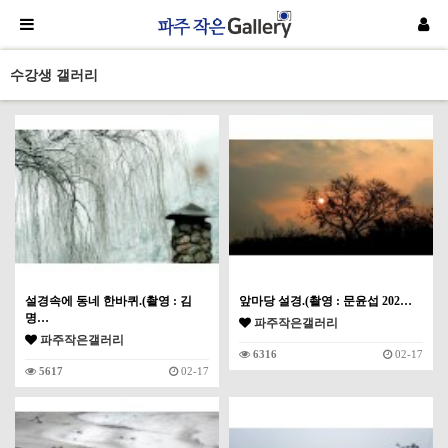
수강생 갤러리
설경속에 동네 한바퀴.(촬영 : 김
앞마당 설경.(촬영 : 문윤섭 202…
명…
파주작은갤러리
파주작은갤러리
6316
02-17
5617
02-17