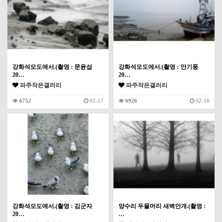
강화석모도에서.(촬영 : 문윤섭
강화석모도에서.(촬영 : 안기풍
20…
20…
파주작은갤러리
파주작은갤러리
6752
02-17
6926
02-16
강화석모도에서.(촬영 : 김군자
양수리 두물머리 새벽안개.(촬영 :
20…
…