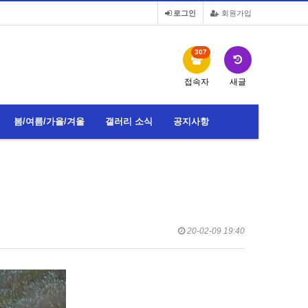
로그인
회원가입
307
접속자
새글
봄/여름/가을/겨울
갤러리 소식
공지사항
20-02-09 19:40