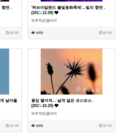
 향연 .
'허브아일랜드 불빛동화축제'...빛의 향연 .
(201
5
.12.09)
파주작은갤러리
02-09
4456
02-09
차게 날아올
꽃잎 떨어져... 날개 잃은 코스모스.
(201
5
.10.20)
파주작은갤러리
02-09
4066
02-09