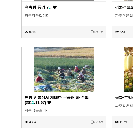
속촉항 풍경 7
5
.
강화석모도에
파주작은갤러리
파주작은갤
5219
04-19
4381
연천 민통선서 재배한 무공해 파 수확.
국화·호박세
(201
5
.11.07)
파주작은갤
파주작은갤러리
4334
02-09
4579