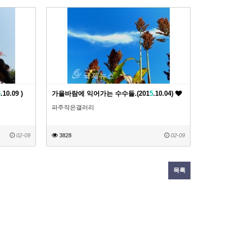
5
.10.09 )
가을바람에 익어가는 수수들.(201
5
.10.04)
파주작은갤러리
02-09
3828
02-09
목록