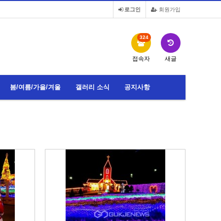
로그인
회원가입
324
접속자
새글
봄/여름/가을/겨울
갤러리 소식
공지사항