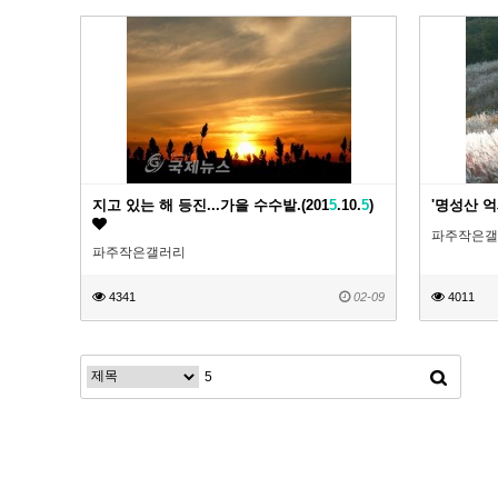
지고 있는 해 등진...가을 수수밭.(201
5
.10.
5
)
'명성산 억새
파주작은갤
파주작은갤러리
4341
02-09
4011
맨끝