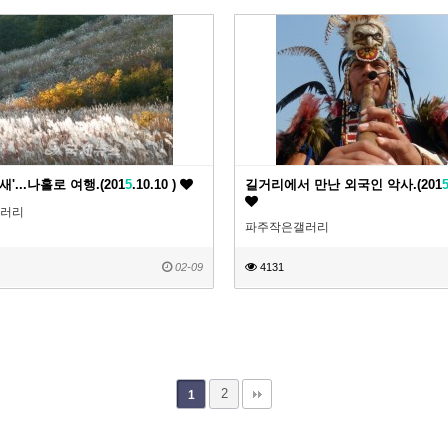
'...나홀로 여행.(201
5
.10.10 )
길거리에서 만난 외국인 악사.(201
러리
파주작은갤러리
02-09
4131
2
1