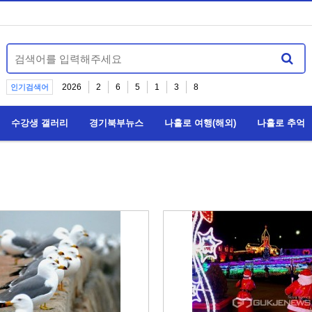
2026
2
6
5
1
3
8
인기검색어
수강생 갤러리
경기북부뉴스
나홀로 여행(해외)
나홀로 추억