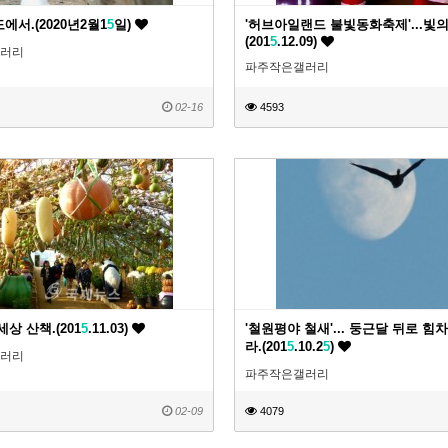
서.(2020년2월1
5
일)
'허브아일랜드 불빛동화축제'...빛의
(201
5
.12.09)
러리
파주작은갤러리
02-16
4593
상 산책.(201
5
.11.03)
'철원평야 철새'... 둥근달 뒤로 힘
라.(201
5
.10.2
5
)
러리
파주작은갤러리
02-09
4079