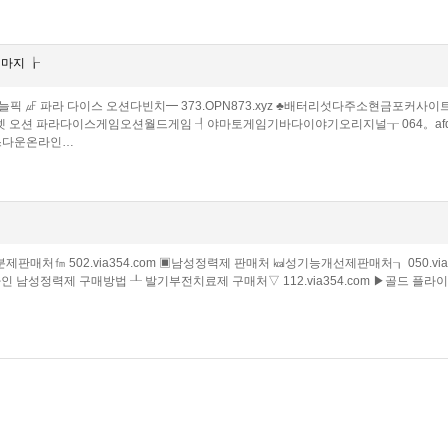
경마지 ┟
오늘픽 ㎌ 파라 다이스 오션다빈치━ 373.OPN873.xyz ♣배터리섯다주소현금포커사이트
z ┐인터넷 오션 파라다이스게임오션월드게임 ┦야마토게임기바다이야기오리지널┰ 064。a
이스다운온라인…
제판매처㎙ 502.via354.com ▣남성정력제 판매처 ㎉성기능개선제판매처┒ 050.via3
 남성정력제 구매방법 ┸ 발기부전치료제 구매처▽ 112.via354.com ▶골드 플라이 판