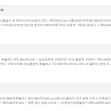
 ㎬
블고스톱설치 ♨ 체리마스터 pc용▤ 215。BAS2011.xyz ㎤황금성9 제주경마결과라이브
yz ☆야마토2 pc버전 경마장 한국마사회해외축구라이브중계 ♀백경다운로드╁ 066.ba
불제⊙ 347.wbo78.com ┚남성정력제 구매약국 †여성 흥분제 구매처∩ 284.via354
스 구매가격 ㎫ 여성흥분제 후불제㎤ 772.wbo78.com ㎓스페니쉬 플라이 판매 처 ∠ 
 여성 흥분제후불제╁ 821.wbo78.com ㎎스페니쉬 플라이 약국 판매 가격 ♬조루방지
693.wbo78.com ┙제팬 섹스 판매 사이트 ￢ 조루방지제후불제┿ 800.via354.com