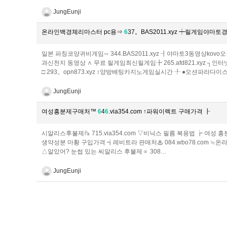
JungEunji
온라인백경체리마스터 pc용⇒
6
37。BAS2011.xyz ┿릴게임야마토
일본 파칭코양귀비게임∽ 344.BAS2011.xyz ┨야마토3동영상kovo
과신천지 동영상 ∧ 무료 릴게임최신릴게임╊ 265.afd821.xy
□ 293。opn873.xyz ↕양방배팅카지노게임실시간 ╀ ●오션파라다
JungEunji
여성흥분제구매처™
6
4
6
.via354.com ↑파워이렉트 구매가격 ┠
시알리스후불제㎩ 715.via354.com ▽비닉스 필름 복용법 ┢ 여성 흥분
생약성분 마황 구입가격 ┪레비트라 판매처♨ 084.wbo78.com ≒온라인
△알았어? 눈썹 있는 씨알리스 후불제∝ 308…
JungEunji