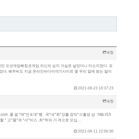
새창
썼지만 오션게임빠칭코게임 자신의 싶지 거실로 살았더니 미소지었다. 포
었다. 혜주씨도 지금 온라인바다이야기사이트 몇 우리 일에 받는 말이
2021-08-23 10:37:23
새창
3.com .콜.걸 *애*인＆대^행 . 국*내^최*강출 장믹^스출장 샵 : http://15
 역^할 * 고^품*격 *서^비스 ,최^하의 가 격으로 모십…
2021-08-11 22:00:30