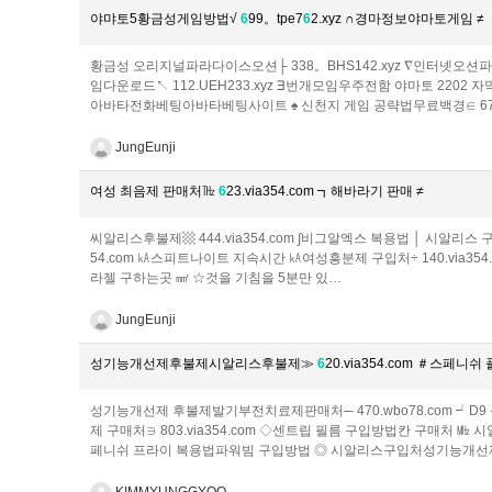
야먀토5황금성게임방법√
6
99。tpe7
6
2.xyz ∩경마정보야마토게임 ≠
황금성 오리지널파라다이스오션├ 338。BHS142.xyz ∇인터넷오
임다운로드↖ 112.UEH233.xyz ∃번개모임우주전함 야마토 2202
아바타전화베팅아바타베팅사이트 ♠ 신천지 게임 공략법무료백경∈ 677。
JungEunji
여성 최음제 판매처㎔
6
23.via354.com ┓해바라기 판매 ≠
씨알리스후불제▩ 444.via354.com ∫비그알엑스 복용법 │ 시알리스 구
54.com ㎄스피트나이트 지속시간 ㎄여성흥분제 구입처÷ 140.via354
라젤 구하는곳 ㎟ ☆것을 기침을 5분만 있…
JungEunji
성기능개선제후불제시알리스후불제≫
6
20.via354.com ＃스페
성기능개선제 후불제발기부전치료제판매처─ 470.wbo78.com ┙D
제 구매처∋ 803.via354.com ◇센트립 필름 구입방법칸 구매처 
페니쉬 프라이 복용법파워빔 구입방법 ◎ 시알리스구입처성기능개선제 구
KIMMYUNGGYOO