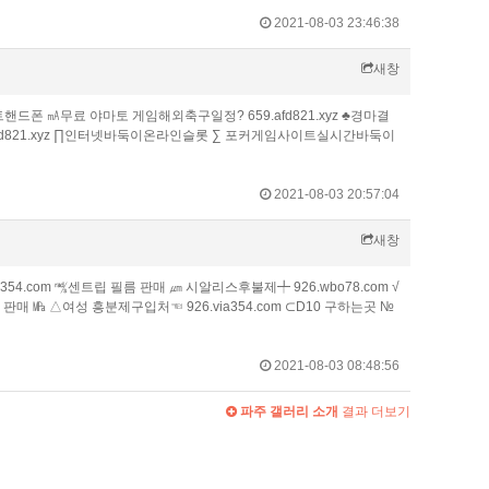
2021-08-03 23:46:38
새창
핸드폰 ㎃무료 야마토 게임해외축구일정? 659.afd821.xyz ♣경마결
fd821.xyz ∏인터넷바둑이온라인슬롯 ∑ 포커게임사이트실시간바둑이
2021-08-03 20:57:04
새창
54.com ㎮센트립 필름 판매 ㎛ 시알리스후불제╇ 926.wbo78.com √
매 ㎫ △여성 흥분제구입처☜ 926.via354.com ⊂D10 구하는곳 №
2021-08-03 08:48:56
파주 갤러리 소개
결과 더보기