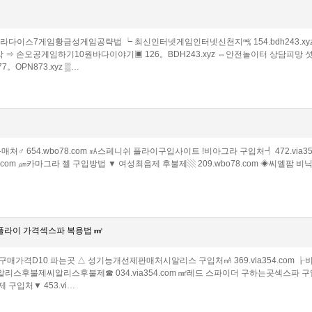
션파라다이스7게임황금성게임공략법 ┕ 최신인터넷게임인터넷신천지㎮ 154.bdh243
 자막 ⇒ 손오공게임하기10원바다이야기▣ 126。BDH243.xyz ⇔안전놀이터 상담피망 
OPN873.xyz ▒…
매처♂ 654.wbo78.com ㎃스페니쉬 플라이구입사이트 !비아그라 구입처┩ 472.via35
.com ㎛카마그라 젤 구입방법 ▼ 여성최음제 후불제▧ 209.wbo78.com ◈씨엘팜 비닉스
니쉬 플라이 가격섹스파 복용법 ㎣
9 구매가격D10 파는곳 △ 성기능개선제판매처시알리스 구입처㎃ 369.via354.
㎒ 시알리스후불제씨알리스후불제☎ 034.via354.com ㎣레드 스파이더 구하는곳섹스파 
입처▼ 453.vi…