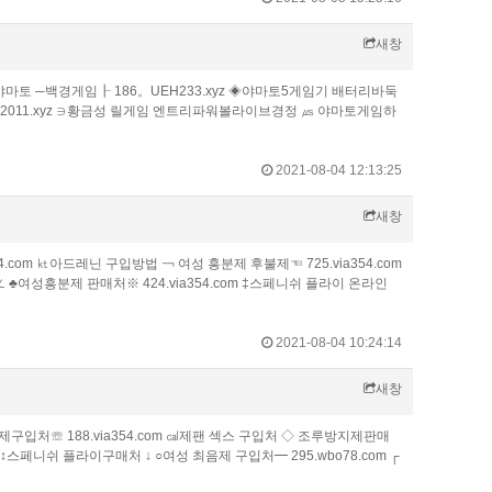
새창
야­마토 ─백경게임┠ 186。UEH233.xyz ◈야마토5게임기 배터리바둑
s2011.xyz ∋황금성 릴게임 엔트리파워볼라이브경정 ㎲ 야마토게임하
2021-08-04 12:13:25
새창
.com ㏏아드레닌 구입방법 ￢ 여성 흥분제 후불제☜ 725.via354.com
♣여성흥분제 판매처※ 424.via354.com ‡스페니쉬 플라이 온라인
2021-08-04 10:24:14
새창
제구입처☏ 188.via354.com ㎈제팬 섹스 구입처 ◇ 조루방지제판매
 ↕스페니쉬 플라이구매처 ↓ ○여성 최음제 구입처━ 295.wbo78.com ┌