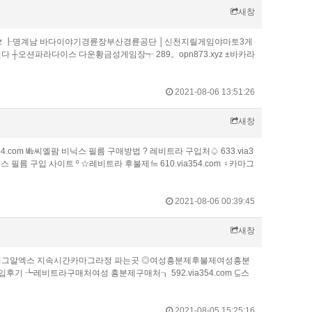
새창
.xyz ┠명계남 바다이야기경륜장부산경륜공단 │신천지릴게임야마토3게
섯다 ┼오션파라다이스 다운황금성게임장┭ 289。opn873.xyz ±바카라
2021-08-06 13:51:26
새창
4.com ㎒씨엘팜 비닉스 필름 구매방법 ? 레비트라 구입처♤ 633.via3
 필름 구입 사이트 º ☆레비트라 후불제㎙ 610.via354.com ♀카마그
2021-08-06 00:39:45
새창
com ┟비그알엑스 지속시간카마그라정 파는곳 ◎여성흥분제후불제여성흥분
구입후기 ┺레비트라구매처여성 흥분제구매처┒ 592.via354.com ⊆스
2021-08-05 15:25:16