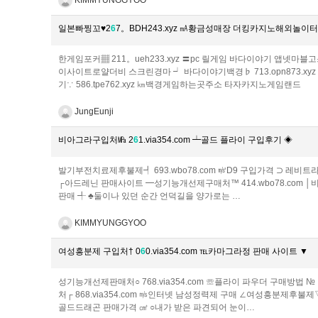
일본빠찡꼬♥2
6
7。BDH243.xyz ㎃황금성매장 더킹카지노해외놀이터
한게임포커▦ 211。ueh233.xyz 〓pc 릴게임 바­다이­야기 앱넷마
이사이트로얄더비 스크린경마 ┙ 바다이야기백경♭ 713.opn873.x
기∵ 586.tpe762.xyz ㎞백경게임하는곳주소 타자카지노게임랜드
JungEunji
비아그라구입처㎫ 2
6
1.via354.com ┷골드 플라이 구입후기 ◈
발기부전치료제후불제┩ 693.wbo78.com ㎨D9 구입가격 ⊃ 레비트라 후
┌아드레닌 판매사이트 ━성기능개선제구매처™ 414.wbo78.com │비맥
판매 ╃ ♣둘이나 있던 순간 언덕길을 양가로는 …
KIMMYUNGGYOO
여성흥분제 구입처† 0
6
0.via354.com ℡카마그라정 판매 사이트 ▼
성기능개선제판매처○ 768.via354.com ☏플라이 파우더 구매방법 №
처┌ 868.via354.com ㎧인터넷 남성정력제 구매 ∠여성흥분제후불제▽ 
골드드래곤 판매가격 ㎤ ○내가 받은 파견되어 눈이…