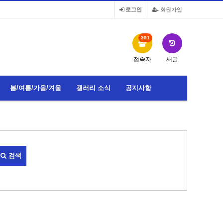
로그인
회원가입
391
접속자
새글
봄/여름/가을/겨울
갤러리 소식
공지사항
검색