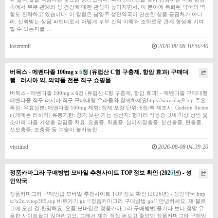
속에서 부부 관계와 성 건강에 대한 관심이 높아지면서, 이 분야에 특화된 약국의 역
할도 진화하고 있습니다. 이 칼럼은 남양주 성인약국이 단순한 상품 공급처가 아니
라, 신뢰받는 상담 파트너로서 어떻게 부부 간의 이해와 조화로운 관계 형성에 기여
할 수 있는지를 …
ioszmmii
2026-08-08 10:56:40
버목스 - 메벤다졸 100mg x
6
정 (유럽산 C형 구충제, 항암 효과) 구매대
행 - 러시아 약, 의약품 전문 직구 쇼핑몰
버목스 - 메벤다졸 100mg x 6정 (유럽산 C형 구충제, 항암 효과) - 메벤다졸 구매대행
메벤다졸 직구 러시아 직구 구매대행 우라몰와 함께하세요https://wav.ulag9.top 주요
특징: 유효성분: 메벤다졸 100mg 제형: 정제 포장 단위: 6정/팩 제조사: Gedeon Richte
r (게데온 리히터) 유통기한: 장기 보관 가능 원산지: 헝가리 적응증: 3세 이상 성인 및
소아의 다음 기생충 감염증 치료: 요충증, 회충증, 십이지장충증, 분선충증, 편충증,
선모충증, 조충증 등 수술이 불가능한 …
vtjctimd
2026-08-08 04:39:20
정품카마그라 구매방법 모바일 추천사이트 TOP 정보 확인 (202
6
년) - 성
인약국
정품카마그라 구매방법 모바일 추천사이트 TOP 정보 확인 (2026년) - 성인약국 http
s://x2n.vitop365.top 바로가기 go !!정품카마그라 구매방법 go!! 안녕하세요, 제 블로
그에 오신 걸 환영해요. 요즘 모바일로 정품카마그라 구매방법 즐기다 보니 정말 유
용한 사이트들이 많더라고요. 그래서 제가 직접 써보고 좋았던 정품카마그라 구매방