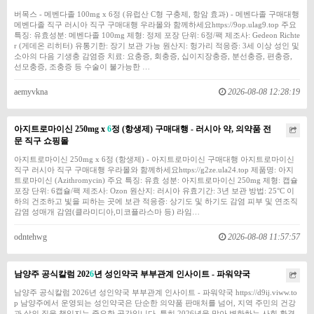
버목스 - 메벤다졸 100mg x 6정 (유럽산 C형 구충제, 항암 효과) - 메벤다졸 구매대행
메벤다졸 직구 러시아 직구 구매대행 우라몰와 함께하세요https://9op.ulag9.top 주요
특징: 유효성분: 메벤다졸 100mg 제형: 정제 포장 단위: 6정/팩 제조사: Gedeon Richte
r (게데온 리히터) 유통기한: 장기 보관 가능 원산지: 헝가리 적응증: 3세 이상 성인 및
소아의 다음 기생충 감염증 치료: 요충증, 회충증, 십이지장충증, 분선충증, 편충증,
선모충증, 조충증 등 수술이 불가능한 …
aemyvkna
2026-08-08 12:28:19
아지트로마이신 250mg x
6
정 (항생제) 구매대행 - 러시아 약, 의약품 전
문 직구 쇼핑몰
아지트로마이신 250mg x 6정 (항생제) - 아지트로마이신 구매대행 아지트로마이신
직구 러시아 직구 구매대행 우라몰와 함께하세요https://g2ze.ula24.top 제품명: 아지
트로마이신 (Azithromycin) 주요 특징: 유효 성분: 아지트로마이신 250mg 제형: 캡슐
포장 단위: 6캡슐/팩 제조사: Ozon 원산지: 러시아 유효기간: 3년 보관 방법: 25°C 이
하의 건조하고 빛을 피하는 곳에 보관 적응증: 상기도 및 하기도 감염 피부 및 연조직
감염 성매개 감염(클라미디아,미코플라스마 등) 라임…
odntehwg
2026-08-08 11:57:57
남양주 공식칼럼 202
6
년 성인약국 부부관계 인사이트 - 파워약국
남양주 공식칼럼 2026년 성인약국 부부관계 인사이트 - 파워약국 https://d9ij.viww.to
p 남양주에서 운영되는 성인약국은 단순한 의약품 판매처를 넘어, 지역 주민의 건강
과 삶의 질을 책임지는 중요한 공간입니다. 특히 2026년을 맞아 변화하는 사회 환경