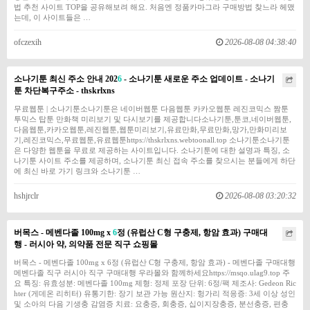
법 추천 사이트 TOP을 공유해보려 해요. 처음엔 정품카마그라 구매방법 찾느라 헤맸
는데, 이 사이트들은 …
ofczexih
2026-08-08 04:38:40
소나기툰 최신 주소 안내 202
6
- 소나기툰 새로운 주소 업데이트 - 소나기
툰 차단복구주소 - thskrlxns
무료웹툰 | 소나기툰소나기툰은 네이버웹툰 다음웹툰 카카오웹툰 레진코믹스 짬툰
투믹스 탑툰 만화책 미리보기 및 다시보기를 제공합니다소나기툰,툰코,네이버웹툰,
다음웹툰,카카오웹툰,레진웹툰,웹툰미리보기,유료만화,무료만화,망가,만화미리보
기,레진코믹스,무료웹툰,유료웹툰https://thskrlxns.webtoonall.top 소나기툰소나기툰
은 다양한 웹툰을 무료로 제공하는 사이트입니다. 소나기툰에 대한 설명과 특징, 소
나기툰 사이트 주소를 제공하며, 소나기툰 최신 접속 주소를 찾으시는 분들에게 하단
에 최신 바로 가기 링크와 소나기툰 …
hshjrclr
2026-08-08 03:20:32
버목스 - 메벤다졸 100mg x
6
정 (유럽산 C형 구충제, 항암 효과) 구매대
행 - 러시아 약, 의약품 전문 직구 쇼핑몰
버목스 - 메벤다졸 100mg x 6정 (유럽산 C형 구충제, 항암 효과) - 메벤다졸 구매대행
메벤다졸 직구 러시아 직구 구매대행 우라몰와 함께하세요https://msqo.ulag9.top 주
요 특징: 유효성분: 메벤다졸 100mg 제형: 정제 포장 단위: 6정/팩 제조사: Gedeon Ric
hter (게데온 리히터) 유통기한: 장기 보관 가능 원산지: 헝가리 적응증: 3세 이상 성인
및 소아의 다음 기생충 감염증 치료: 요충증, 회충증, 십이지장충증, 분선충증, 편충