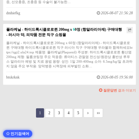
증, 선모충증, 조충증 등 수술이 불가능한…
dmhiefkg
2026-08-07 21:56:28
플라케닐 - 하이드록시클로로퀸 200mg x
6
0정 (항말라리아제) 구매대행
- 러시아 약, 의약품 전문 직구 쇼핑몰
플라케닐 - 하이드록시클로로퀸 200mg x 60정 (항말라리아제) - 하이드록시클로로
퀸 구매대행 하이드록시클로로퀸 직구 러시아 직구 구매대행 우라몰와 함께하세요ht
tps://qgi2.ula24.top 제품명: 플라케닐(Plaquenil) 주성분: 하이드록시클로로퀸 황산염
200mg 제형: 필름코팅정 주요 적응증: 류마티스 관절염 전신성/원판상 홍반성 루푸
스 말라리아 예방 및 치료 용법 용량: 성인: 1일 200-400mg 소아: 6.5mg/kg/일 초과하
지 않음 주요 부작용: 망막병증 시력장애 피부발진 소화…
btxkrknk
2026-08-05 19:56:00
질문답변
결과 더보기
1
2
3
4
5
인기검색어