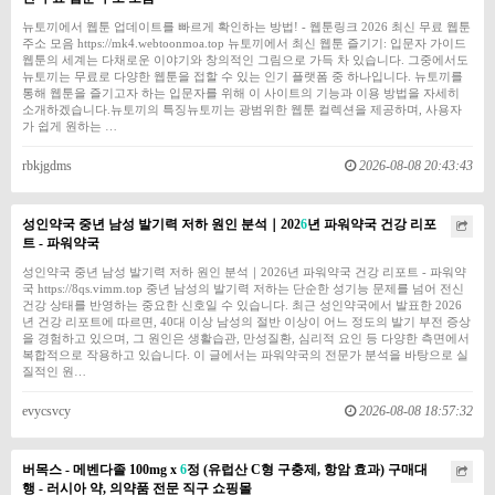
뉴토끼에서 웹툰 업데이트를 빠르게 확인하는 방법! - 웹툰링크 2026 최신 무료 웹툰
주소 모음 https://mk4.webtoonmoa.top 뉴토끼에서 최신 웹툰 즐기기: 입문자 가이드
웹툰의 세계는 다채로운 이야기와 창의적인 그림으로 가득 차 있습니다. 그중에서도
뉴토끼는 무료로 다양한 웹툰을 접할 수 있는 인기 플랫폼 중 하나입니다. 뉴토끼를
통해 웹툰을 즐기고자 하는 입문자를 위해 이 사이트의 기능과 이용 방법을 자세히
소개하겠습니다.뉴토끼의 특징뉴토끼는 광범위한 웹툰 컬렉션을 제공하며, 사용자
가 쉽게 원하는 …
rbkjgdms
2026-08-08 20:43:43
성인약국 중년 남성 발기력 저하 원인 분석｜202
6
년 파워약국 건강 리포
트 - 파워약국
성인약국 중년 남성 발기력 저하 원인 분석｜2026년 파워약국 건강 리포트 - 파워약
국 https://8qs.vimm.top 중년 남성의 발기력 저하는 단순한 성기능 문제를 넘어 전신
건강 상태를 반영하는 중요한 신호일 수 있습니다. 최근 성인약국에서 발표한 2026
년 건강 리포트에 따르면, 40대 이상 남성의 절반 이상이 어느 정도의 발기 부전 증상
을 경험하고 있으며, 그 원인은 생활습관, 만성질환, 심리적 요인 등 다양한 측면에서
복합적으로 작용하고 있습니다. 이 글에서는 파워약국의 전문가 분석을 바탕으로 실
질적인 원…
evycsvcy
2026-08-08 18:57:32
버목스 - 메벤다졸 100mg x
6
정 (유럽산 C형 구충제, 항암 효과) 구매대
행 - 러시아 약, 의약품 전문 직구 쇼핑몰