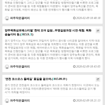
목화솜 인형만들기 그리고 장군활·석궁·목화꽃잎·방향제만들기를 비롯한 프로그램
이 준비된 캠프마을 등 각종 체험활동이 마련됐다. 아울러 양주농축산물 큰잔치, 목
화밭 걷기대회, 어린이 패션쇼 등 각종 연계행사가 행사를 더욱 다채롭게 했다.
파주작은갤러리
2020-02-09 18:48:18
양주목화섬유페스티벌' 한데 모여 길쌈...무명길쌈과정 시연·체험. 목화
솜놀이터 등.(
2
015.9.
2
1)
​​​​경기 양주시는 지난 18일부터 20일까지 양주시 광사동 나리공원 일대에서 지역 대표
축제인 '2015 양주 목화섬유 페스티벌'을 개최했다.이번 축제에는 각종 공연을 비롯
해 무명길쌈과정 시연·체험, 에어바운스가 있는 목화솜놀이터, 목화밭 우마차 체험,
목화솜 인형만들기 그리고 장군활·석궁·목화꽃잎·방향제만들기를 비롯한 프로그램
이 준비된 캠프마을 등 각종 체험활동이 마련됐다.아울러 양주농축산물 큰잔치, 목화
밭 걷기대회, 어린이 패션쇼 등 각종 연계행사가 행사를 더욱 다채롭게 했다.
파주작은갤러리
2020-02-09 18:43:05
'연천 코스모스 둘레길' 꽃길을 걸으며.(
2
015.09.19 )
​​​​경기 연천군 연천읍의 코스모스 둘레길의 코스모스 개화가 한창이다. 이곳에서 오는
20일 오전 10시 연천읍 차탄리훈련장에서 '제6회 연천읍 코스모스둘레길 걷기 행
사'가 개최될 예정이다.
파주작은갤러리
2020-02-09 18:21:13