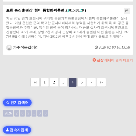
포천 승진훈련장 '한미 통합화력훈련'.(
2
015.08.
2
9 )
지난 28일 경기 포천시에 위치한 승진과학화훈련장에서 한미 통합화력훈련이 실시
됐다. 이날 훈련은 군의 확고한 군사대비태세와 능력을 시현하기 위해 육·해·공군 등
합동전력과 주한미군, 특수전 전력 등이 참가하는 대규모 실사격 화력시범훈련으로
진행됐다. 47개 부대, 장병 2천여 명과 군장비 318대가 동원된 이번 훈련은 지난 197
7년 6월 이래 8번째이며, 지난 2012년 이후 3년 만에 역대 최대 규모로 전개됐다
파주작은갤러리
2020-02-09 18:13:58
관장 에세이
결과 더보기
1
2
3
4
5
인기검색어
2026
2
6
5
1
3
8
접속자집계