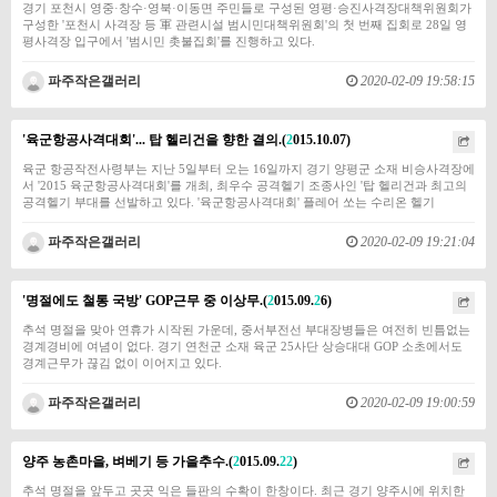
​​​​​​경기 포천시 영중·창수·영북·이동면 주민들로 구성된 영평·승진사격장대책위원회가
구성한 '포천시 사격장 등 軍 관련시설 범시민대책위원회'의 첫 번째 집회로 28일 영
평사격장 입구에서 '범시민 촛불집회'를 진행하고 있다.
파주작은갤러리
2020-02-09 19:58:15
'육군항공사격대회'... 탑 헬리건을 향한 결의.(
2
015.10.07)
​​육군 항공작전사령부는 지난 5일부터 오는 16일까지 경기 양평군 소재 비승사격장에
서 '2015 육군항공사격대회'를 개최, 최우수 공격헬기 조종사인 '탑 헬리건과 최고의
공격헬기 부대를 선발하고 있다.​​​​​​​ '육군항공사격대회' 플레어 쏘는 수리온 헬기
파주작은갤러리
2020-02-09 19:21:04
'명절에도 철통 국방' GOP근무 중 이상무.(
2
015.09.
2
6)
​추석 명절을 맞아 연휴가 시작된 가운데, 중서부전선 부대장병들은 여전히 빈틈없는
경계경비에 여념이 없다. 경기 연천군 소재 육군 25사단 상승대대 GOP 소초에서도
경계근무가 끊김 없이 이어지고 있다.
파주작은갤러리
2020-02-09 19:00:59
양주 농촌마을, 벼베기 등 가을추수.(
2
015.09.
2
2
)
추석 명절을 앞두고 곳곳 익은 들판의 수확이 한창이다. 최근 경기 양주시에 위치한