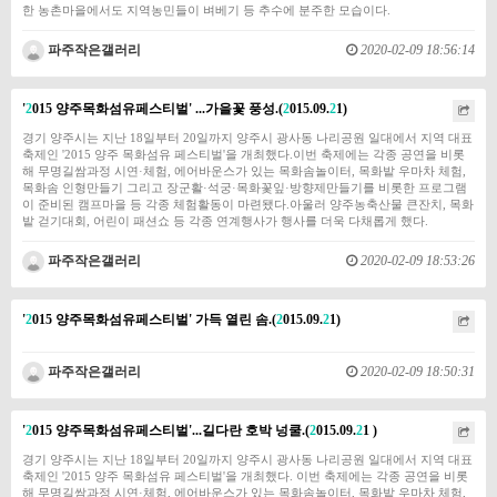
한 농촌마을에서도 지역농민들이 벼베기 등 추수에 분주한 모습이다.
파주작은갤러리
2020-02-09 18:56:14
'
2
015 양주목화섬유페스티벌' ...가을꽃 풍성.(
2
015.09.
2
1)
​​경기 양주시는 지난 18일부터 20일까지 양주시 광사동 나리공원 일대에서 지역 대표
축제인 '2015 양주 목화섬유 페스티벌'을 개최했다.이번 축제에는 각종 공연을 비롯
해 무명길쌈과정 시연·체험, 에어바운스가 있는 목화솜놀이터, 목화밭 우마차 체험,
목화솜 인형만들기 그리고 장군활·석궁·목화꽃잎·방향제만들기를 비롯한 프로그램
이 준비된 캠프마을 등 각종 체험활동이 마련됐다.아울러 양주농축산물 큰잔치, 목화
밭 걷기대회, 어린이 패션쇼 등 각종 연계행사가 행사를 더욱 다채롭게 했다.
파주작은갤러리
2020-02-09 18:53:26
'
2
015 양주목화섬유페스티벌' 가득 열린 솜.(
2
015.09.
2
1)
파주작은갤러리
2020-02-09 18:50:31
'
2
015 양주목화섬유페스티벌'...길다란 호박 넝쿨.(
2
015.09.
2
1 )
​​​경기 양주시는 지난 18일부터 20일까지 양주시 광사동 나리공원 일대에서 지역 대표
축제인 '2015 양주 목화섬유 페스티벌'을 개최했다. 이번 축제에는 각종 공연을 비롯
해 무명길쌈과정 시연·체험, 에어바운스가 있는 목화솜놀이터, 목화밭 우마차 체험,