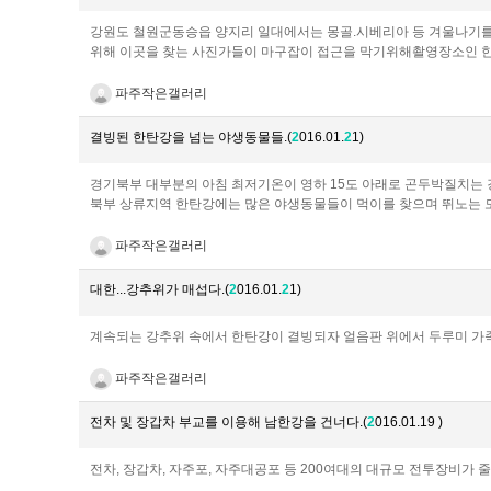
강원도 철원군동승읍 양지리 일대에서는 몽골.시베리아 등 겨울나기를
위해 이곳을 찾는 사진가들이 마구잡이 접근을 막기위해촬영장소인 한
파주작은갤러리
결빙된 한탄강을 넘는 야생동물들.(
2
016.01.
2
1)
경기북부 대부분의 아침 최저기온이 영하 15도 아래로 곤두박질치는 
북부 상류지역 한탄강에는 많은 야생동물들이 먹이를 찾으며 뛰노는 모
파주작은갤러리
대한...강추위가 매섭다.(
2
016.01.
2
1)
​​계속되는 강추위 속에서 한탄강이 결빙되자 얼음판 위에서 두루미 가
파주작은갤러리
전차 및 장갑차 부교를 이용해 남한강을 건너다.(
2
016.01.19 )
전차, 장갑차, 자주포, 자주대공포 등 200여대의 대규모 전투장비가 