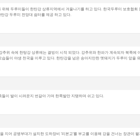
 위해 두루미들이 한탄강 상류지역에서 겨울나기를 하고 있다. 한국두루미 보호협회
탄강 두루미 전망대 쉼터를 제공 하고 있다.
강추위 속에 한탕강 상류에는 결빙이 시작 되었다. 강추위와 한파가 계속되자 북쪽에 
습들이 야생 천국을 이루고 있다. 한탄강을 넘은 송아지만한 멧돼지가 두루미 앞을 유
족들이 발이 시려운지 번갈아 가며 한쪽발만 지탱하며 쉬고 있다.
줄을 지어 공병부대가 설치한 도하장비 '리본교'를 부교를 이용해 강을 건너는 장관이 펼