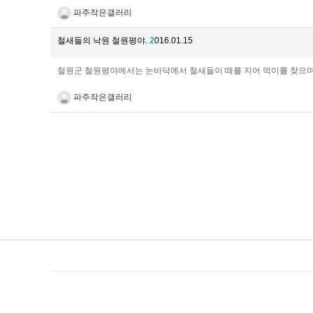
파주작은갤러리
철새들의 낙원 철원평야.
2
016.01.15
​​철원군 철원평야에서는 논바닥에서 철새들이 떼를 지어 먹이를 찾으며
파주작은갤러리
처음
이전
맨끝