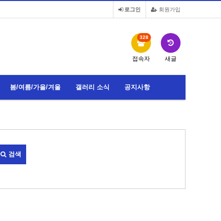
로그인
회원가입
328
접속자
새글
봄/여름/가을/겨울
갤러리 소식
공지사항
검색