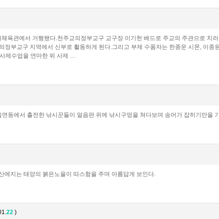
 실내체육관에서 거행됐다.천주교의정부교구 교구장 이기헌 베드로 주교의 주관으로 치러진
정부교구 지역에서 신부로 활동하게 된다.그리고 부제 수품자는 한종운 시몬, 이종원 바
 사제수업을 연마한 뒤 사제 …
 읍면동에서 출전한 낚시꾼들이 얼음판 위에 낚시구멍을 쳐다보며 송어가 잡히기만을 기
 서산에지는 태양의 붉은노을이 따스함을 주며 아름답게 보인다.
01.
2
2
)