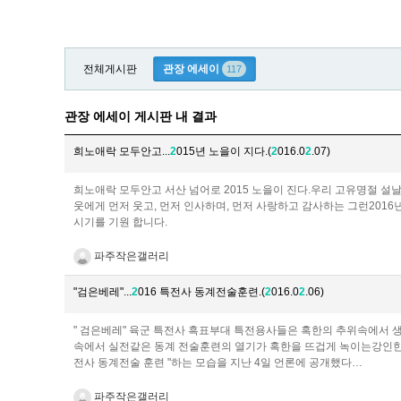
전체게시판
관장 에세이
117
관장 에세이 게시판 내 결과
희노애락 모두안고...
2
015년 노을이 지다.(
2
016.0
2
.07)
희노애락 모두안고 서산 넘어로 2015 노을이 진다.우리 고유명절 설
웃에게 먼저 웃고, 먼저 인사하며, 먼저 사랑하고 감사하는 그런201
시기를 기원 합니다.
파주작은갤러리
"검은베레"...
2
016 특전사 동계전술훈련.(
2
016.0
2
.06)
" 검은베레" 육군 특전사 흑표부대 특전용사들은 혹한의 추위속에서 생
속에서 실전같은 동계 전술훈련의 열기가 혹한을 뜨겁게 녹이는강인한 
전사 동계전술 훈련 "하는 모습을 지난 4일 언론에 공개했다…
파주작은갤러리