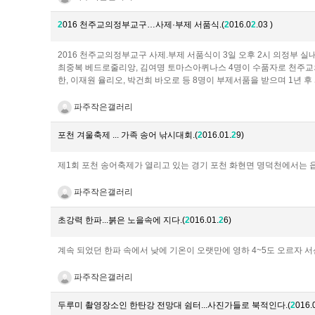
2
016 천주교의정부교구…사제·부제 서품식.(
2
016.0
2
.03 )
2016 천주교의정부교구 사제.부제 서품식이 3일 오후 2시 의정부
최중복 베드로줄리앙, 김여명 토마스아퀴나스 4명이 수품자로 천주교의
한, 이재원 율리오, 박건희 바오로 등 8명이 부제서품을 받으며 1년 후
파주작은갤러리
포천 겨울축제 ... 가족 송어 낚시대회.(
2
016.01.
2
9)
제1회 포천 송어축제가 열리고 있는 경기 포천 화현면 명덕천에서는
파주작은갤러리
초강력 한파...붉은 노을속에 지다.(
2
016.01.
2
6)
계속 되었던 한파 속에서 낮에 기온이 오랫만에 영하 4~5도 오르자
파주작은갤러리
두루미 촬영장소인 한탄강 전망대 쉼터...사진가들로 북적인다.(
2
016.