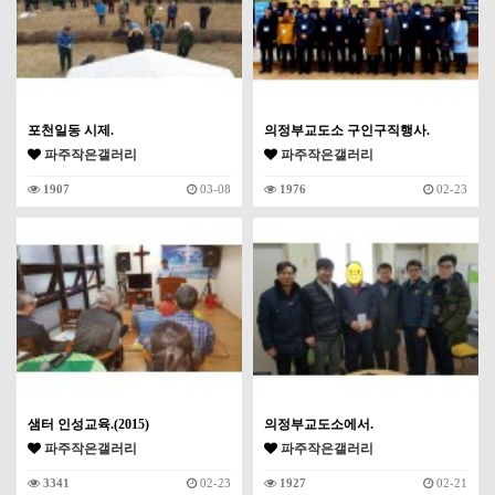
포천일동 시제.
의정부교도소 구인구직행사.
파주작은갤러리
파주작은갤러리
1907
03-08
1976
02-23
샘터 인성교육.(2015)
의정부교도소에서.
파주작은갤러리
파주작은갤러리
3341
02-23
1927
02-21