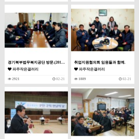
경기북부법무복지공단 방문.(201…
취업지원협의회 임원들과 함께.
파주작은갤러리
파주작은갤러리
2921
02-21
1889
02-21