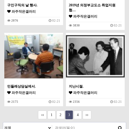
구인구직의 날 행사.
2019년 의정부교도소 취업지원
협…
파주작은갤러리
파주작은갤러리
2076
02-21
3830
02-21
민들레상담실에서.
지난시절.
파주작은갤러리
파주작은갤러리
2175
02-21
2356
02-21
1
2
3
4