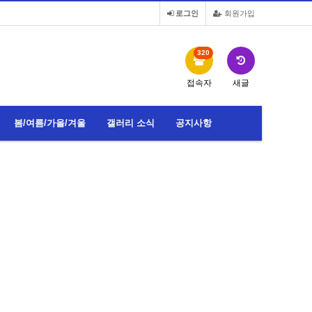
로그인
회원가입
320
접속자
새글
봄/여름/가을/겨울
갤러리 소식
공지사항