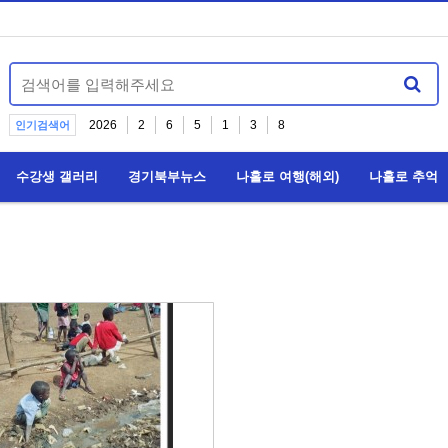
2026
2
6
5
1
3
8
인기검색어
수강생 갤러리
경기북부뉴스
나홀로 여행(해외)
나홀로 추억