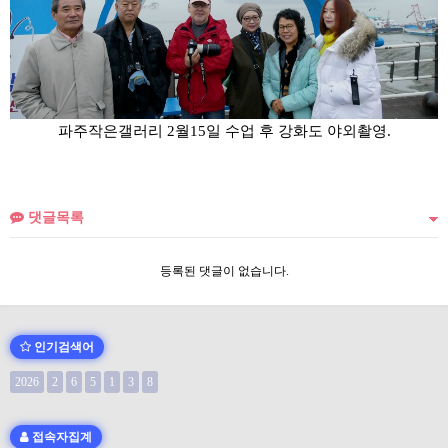
파주작은갤러리 2월15일 수업 후 강화도 야외촬영.
댓글목록
등록된 댓글이 없습니다.
인기검색어
2026
2
6
5
1
3
8
접속자집계