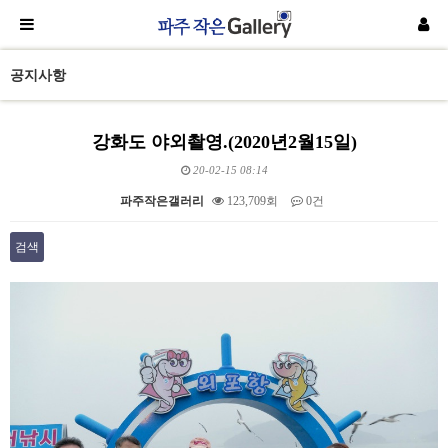
공지사항
강화도 야외촬영.(2020년2월15일)
20-02-15 08:14
파주작은갤러리
123,709회
0건
검색
본문