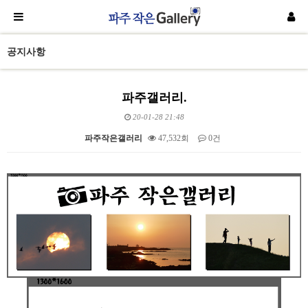
공지사항
파주갤러리.
20-01-28 21:48
파주작은갤러리
47,532회
0건
본문