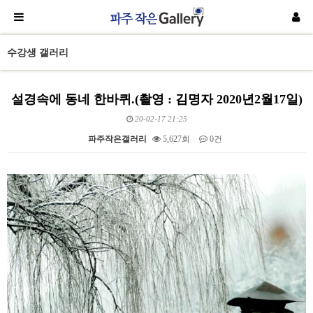
수강생 갤러리
설경속에 동네 한바퀴.(촬영 : 김명자 2020년2월17일)
20-02-17 21:25
파주작은갤러리
5,627회
0건
본문