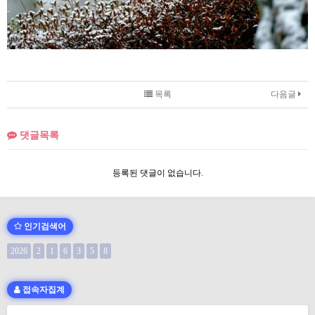
목록
다음글
댓글목록
등록된 댓글이 없습니다.
인기검색어
2026
2
1
6
3
5
8
접속자집계