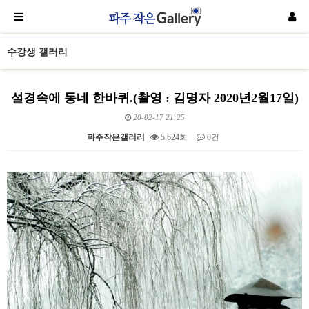
수강생 갤러리
설경속에 동네 한바퀴.(촬영 : 김명자 2020년2월17일)
20-02-17 21:25
파주작은갤러리
5,624회
0건
본문