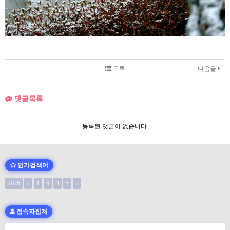
목록
다음글
댓글목록
등록된 댓글이 없습니다.
인기검색어
2026
2
1
6
3
5
8
접속자집계