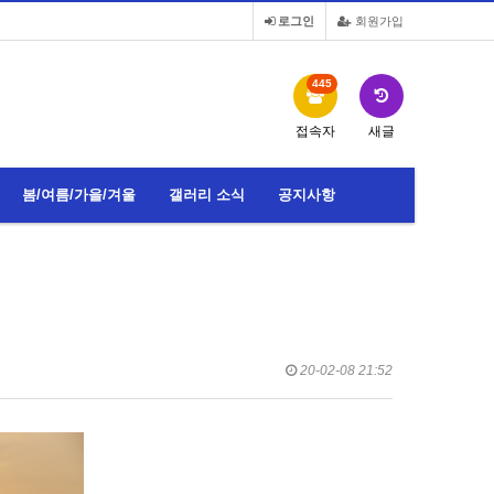
로그인
회원가입
445
접속자
새글
봄/여름/가을/겨울
갤러리 소식
공지사항
20-02-08 21:52