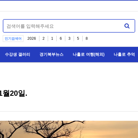
2026
2
1
6
3
5
8
인기검색어
수강생 갤러리
경기북부뉴스
나홀로 여행(해외)
나홀로 추억
1월20일.